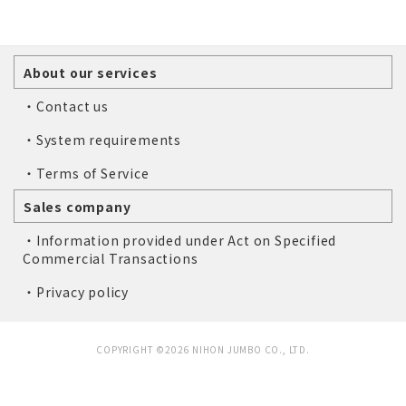
About our services
・Contact us
・System requirements
・Terms of Service
Sales company
・Information provided under Act on Specified
Commercial Transactions
・Privacy policy
COPYRIGHT ©2026 NIHON JUMBO CO., LTD.