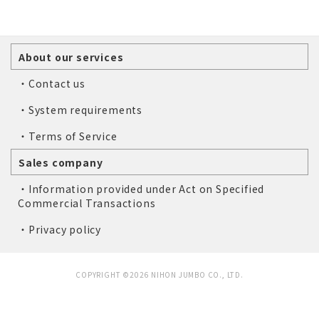
About our services
・Contact us
・System requirements
・Terms of Service
Sales company
・Information provided under Act on Specified
Commercial Transactions
・Privacy policy
COPYRIGHT ©2026 NIHON JUMBO CO., LTD.