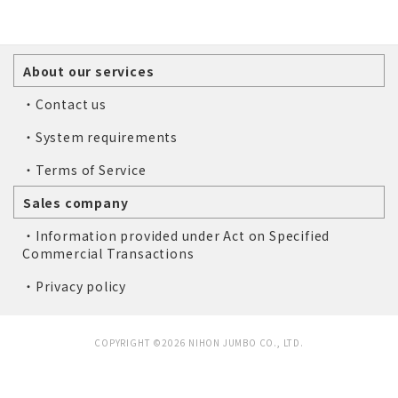
About our services
・Contact us
・System requirements
・Terms of Service
Sales company
・Information provided under Act on Specified
Commercial Transactions
・Privacy policy
COPYRIGHT ©2026 NIHON JUMBO CO., LTD.